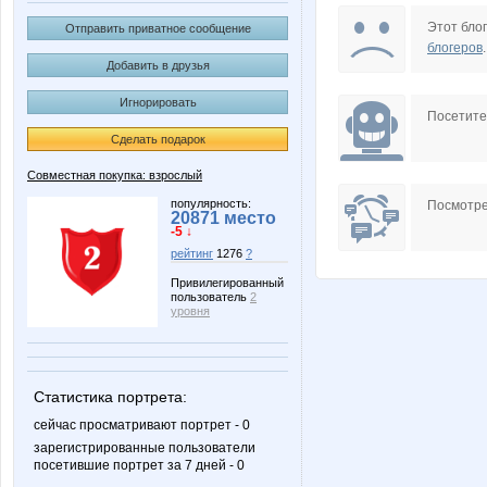
Ilorchik
KRASO
Этот блог
Отправить приватное сообщение
блогеров
.
Добавить в друзья
Игнорировать
Nata.li
Nata
Посетит
Сделать подарок
Совместная покупка: взрослый
Somal
Sova 77
популярность:
Посмотре
20871 место
-5 ↓
рейтинг
1276
?
Привилегированный
пользователь
2
barvinok
belka
уровня
Статистика портрета:
lusa
natali18
сейчас просматривают портрет - 0
зарегистрированные пользователи
посетившие портрет за 7 дней - 0