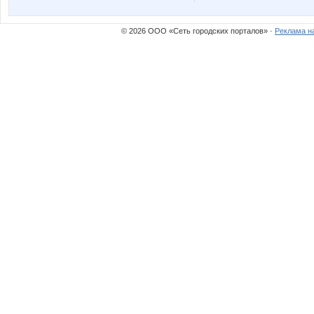
ховушка
маргарит
© 2026 ООО «Сеть городских порталов» ·
Реклама н
Иллюзия25
Катюли
Наташка88
Нинел
Свистулек
Тифан