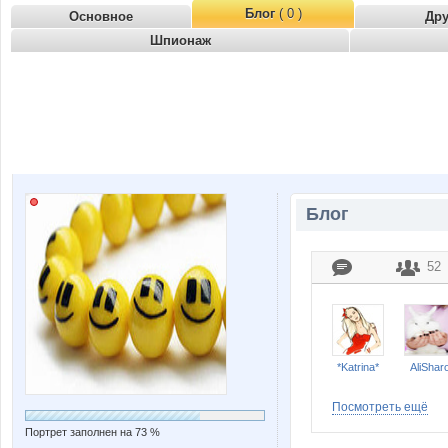
Блог
( 0 )
Основное
Др
Шпионаж
Блог
52
*Katrina*
AliShar
Посмотреть ещё
Портрет заполнен на 73 %